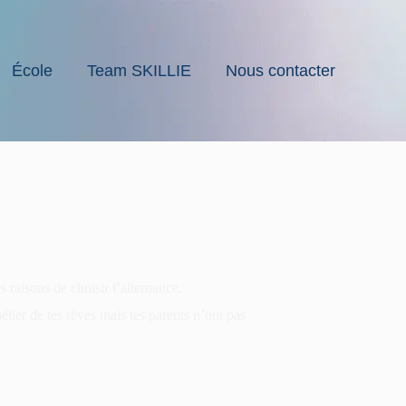
École
Team SKILLIE
Nous contacter
s raisons de choisir l’alternance.
tier de tes rêves mais tes parents n’ont pas