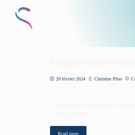
Pourquoi choisir l’alte
20 février 2024
Christine Pliso
C
Alternance ou initiale ? Tu n’as pas encore fa
L’alternance pour ton indépendance financière
les moyens de payer les […]
Read more