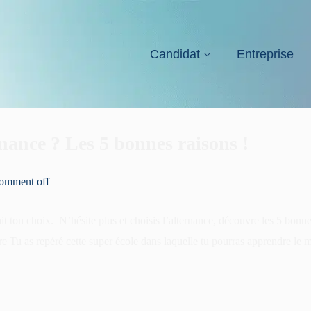
Candidat
Entreprise
rnance ? Les 5 bonnes raisons !
omment off
it ton choix. N’hésite plus et choisis l’alternance, découvre les 5 bonne
 Tu as repéré cette super école dans laquelle tu pourras apprendre le mé